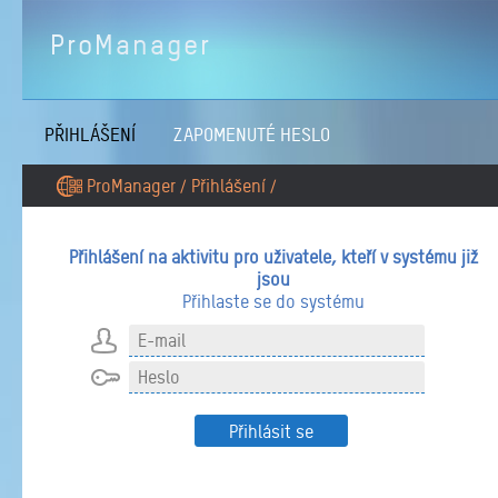
ProManager
PŘIHLÁŠENÍ
ZAPOMENUTÉ HESLO
ProManager
Přihlášení
/
/
Přihlášení na aktivitu pro uživatele, kteří v systému již
jsou
Přihlaste se do systému
Přihlásit se