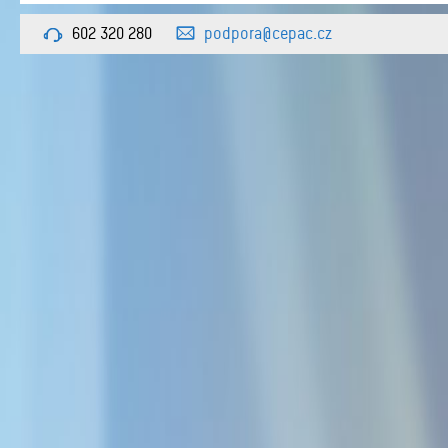
602 320 280
podpora@cepac.cz