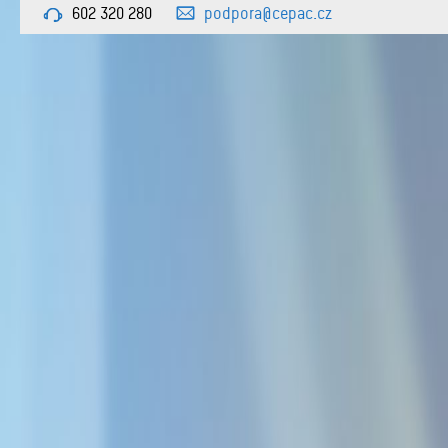
602 320 280
podpora@cepac.cz