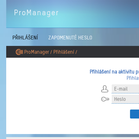
ProManager
PŘIHLÁŠENÍ
ZAPOMENUTÉ HESLO
ProManager
Přihlášení
/
/
Přihlášení na aktivitu p
Přihl